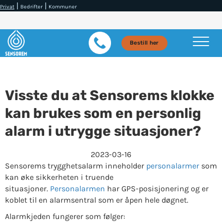
|
|
Privat
Bedrifter
Kommuner
Bestill her
Visste du at Sensorems klokke
kan brukes som en personlig
alarm i utrygge situasjoner?
2023-03-16
Sensorems trygghetsalarm inneholder
personalarmer
som
kan øke sikkerheten i truende
situasjoner.
Personalarmen
har GPS-posisjonering og er
koblet til en alarmsentral som er åpen hele døgnet.
Alarmkjeden fungerer som følger: