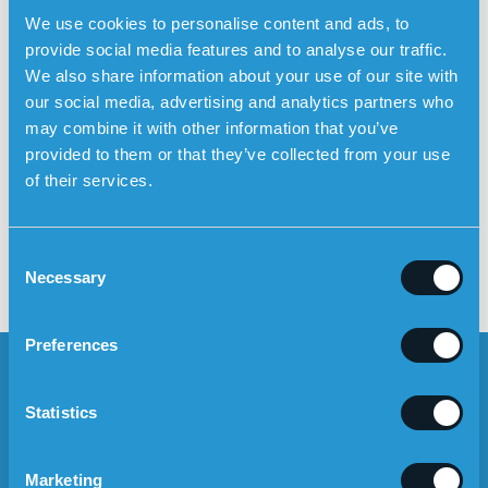
We use cookies to personalise content and ads, to
LES MER OM SENSOREMS PERSONLIGE ALARM
provide social media features and to analyse our traffic.
HER
We also share information about your use of our site with
our social media, advertising and analytics partners who
may combine it with other information that you’ve
Sensorem deltar i et
Posts
provided to them or that they’ve collected from your use
pilotprosjekt i Kinda kommune
navigation
of their services.
Sensorem lanserer
medisinpåminnelser i sin
trygghetsalarm
C
Necessary
o
n
s
Preferences
e
n
t
Statistics
S
e
NYHETSBREV
Marketing