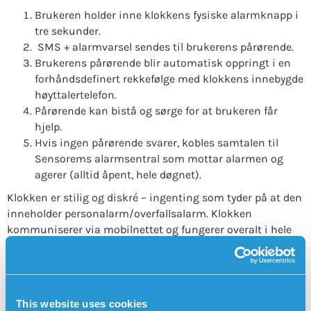
Brukeren holder inne klokkens fysiske alarmknapp i
tre sekunder.
SMS + alarmvarsel sendes til brukerens pårørende.
Brukerens pårørende blir automatisk oppringt i en
forhåndsdefinert rekkefølge med klokkens innebygde
høyttalertelefon.
Pårørende kan bistå og sørge for at brukeren får
hjelp.
Hvis ingen pårørende svarer, kobles samtalen til
Sensorems alarmsentral som mottar alarmen og
agerer (alltid åpent, hele døgnet).
Klokken er stilig og diskré – ingenting som tyder på at den
inneholder personalarm/overfallsalarm. Klokken
kommuniserer via mobilnettet og fungerer overalt i hele
EU (samt i Storbritannia og Norge). Klokken er vanntett og
kan brukes overalt.
Se video nedenfor som forklarer alarmkjeden:
This website uses cookies