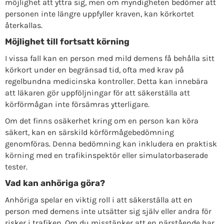
möjlighet att yttra sig, men om myndigheten bedömer att
personen inte längre uppfyller kraven, kan körkortet
återkallas.
Möjlighet till fortsatt körning
I vissa fall kan en person med mild demens få behålla sitt
körkort under en begränsad tid, ofta med krav på
regelbundna medicinska kontroller. Detta kan innebära
att läkaren gör uppföljningar för att säkerställa att
körförmågan inte försämras ytterligare.
Om det finns osäkerhet kring om en person kan köra
säkert, kan en särskild körförmågebedömning
genomföras. Denna bedömning kan inkludera en praktisk
körning med en trafikinspektör eller simulatorbaserade
tester.
Vad kan anhöriga göra?
Anhöriga spelar en viktig roll i att säkerställa att en
person med demens inte utsätter sig själv eller andra för
risker i trafiken. Om du misstänker att en närstående har