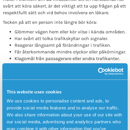
svårt att köra säkert, är det viktigt att ta upp frågan på ett
respektfullt sätt och vid behov involvera en läkare.
Tecken på att en person inte längre bör köra:
Glömmer vägen hem eller kör vilse i kända områden.
Har svårt att tolka trafikskyltar och signaler.
Reagerar långsamt på förändringar i trafiken.
Får återkommande mindre olyckor eller påkörningar.
Klagomål från passagerare eller andra trafikanter.
Att förlora körkortet – hur hanterar man det?
Att sluta köra bil kan kännas som en stor förlust av
självständighet. Det är viktigt att hitta alternativ för
transport, såsom färdtjänst, kollektivtrafik eller stöd från
This website uses cookies
anhöriga. I vissa kommuner finns även tjänster för äldre
We use cookies to personalise content and ads, to
och personer med kognitiva sjukdomar som behöver hjälp
provide social media features and to analyse our traffic.
att resa.
We also share information about your use of our site with
Sensorems trygghetslarm har GPS-positionering,
our social media, advertising and analytics partners who
medicinpåminnare och automatiskt fall-larm och
may combine it with other information that you’ve