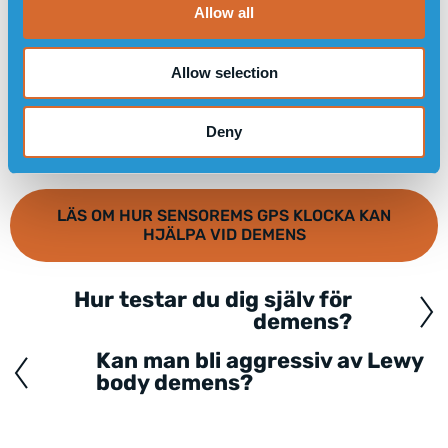
o
Allow all
n
Allow selection
Deny
LÄS OM HUR SENSOREMS GPS KLOCKA KAN
HJÄLPA VID DEMENS
Hur testar du dig själv för
Posts
demens?
navigation
Kan man bli aggressiv av Lewy
body demens?