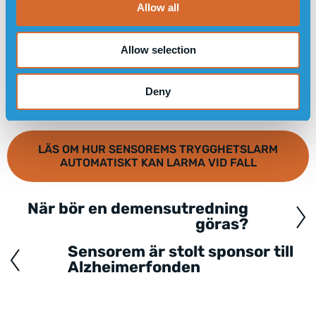
Allow all
n
Allow selection
Deny
LÄS OM HUR SENSOREMS TRYGGHETSLARM
AUTOMATISKT KAN LARMA VID FALL
När bör en demensutredning
Posts
göras?
navigation
Sensorem är stolt sponsor till
Alzheimerfonden