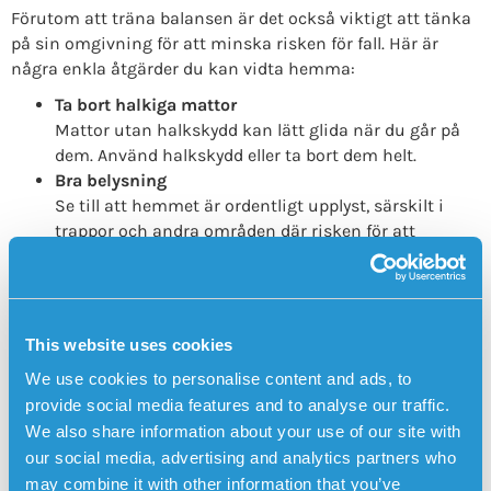
Förutom att träna balansen är det också viktigt att tänka
på sin omgivning för att minska risken för fall. Här är
några enkla åtgärder du kan vidta hemma:
Ta bort halkiga mattor
Mattor utan halkskydd kan lätt glida när du går på
dem. Använd halkskydd eller ta bort dem helt.
Bra belysning
Se till att hemmet är ordentligt upplyst, särskilt i
trappor och andra områden där risken för att
snubbla är högre.
Stabila möbler
Använd möbler som är stabila och lätta att greppa
om du behöver stöd när du rör dig.
This website uses cookies
Regelbunden motion är nyckeln
We use cookies to personalise content and ads, to
Förutom att träna specifika balansövningar är det också
provide social media features and to analyse our traffic.
bra att hålla sig allmänt fysiskt aktiv. Promenader,
We also share information about your use of our site with
simning och cykling är utmärkta aktiviteter som stärker
our social media, advertising and analytics partners who
både muskler och balans.
may combine it with other information that you’ve