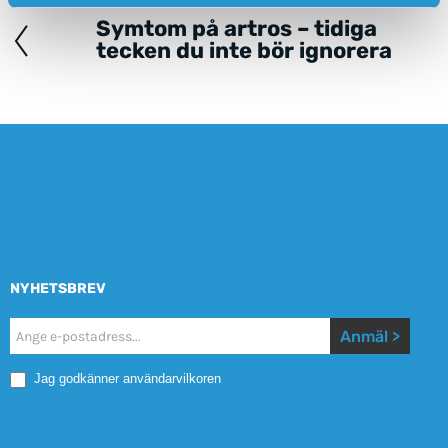
navigation
Symtom på artros – tidiga
tecken du inte bör ignorera
NYHETSBREV
Nyhetsbrev
Anmäl >
Mobile
Jag godkänner användarvilkoren