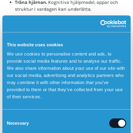
Träna hjärnan.
Kognitiva hjälpmedel, appar och
struktur i vardagen kan underlätta.
Sök stöd.
Att prata med andra i liknande situation,
till exempel via patientföreningar, kan vara både
stöttande och inspirerande.
Även om epilepsi i första hand handlar om anfall, är det
This website uses cookies
viktigt att se hela bilden. Minnet är en central del av vårt
We use cookies to personalise content and ads, to
dagliga liv – och med rätt stöd går det ofta att förbättra
provide social media features and to analyse our traffic.
både funktionen och livskvaliteten.
We also share information about your use of our site with
Trygghetslarm för att kunna larma närsomhelst
our social media, advertising and analytics partners who
Sensorems
trygghetslarm
kan
automatiskt larma vid fall
may combine it with other information that you’ve
och ringer då upp anhöriga med klockans inbyggda
provided to them or that they’ve collected from your use
högtalartelefon med tvåvägskommunikation. Användaren
of their services.
kan också larma manuellt genom att trycka på den
fysiska larmknappen. Trygghetslarmet fungerar utomhus
och har inbyggd GPS-positionering så att anhöriga kan se
C
användarens position på en karta i Sensorem-appen.
Necessary
o
n