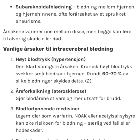
Subaraknoidalblødning
– blødning mellom hjernen
og hjernehinnene, ofte forårsaket av et sprukket
aneurisme.
Årsakene varierer noe mellom disse, men begge kan føre
til alvorlig skade eller død.
Vanlige årsaker til intracerebral blødning
Høyt blodtrykk (hypertensjon)
Den klart vanligste årsaken. Kronisk høyt blodtrykk
svekker små blodkar i hjernen. Rundt
60–70 %
av
slike blødninger skyldes dette. (2)
Åreforkalkning (aterosklerose)
Gjør blodårene stivere og mer utsatt for brudd.
Blodfortynnende medisiner
Legemidler som warfarin, NOAK eller acetylsalisylsyre
kan øke risikoen for blødning – særlig ved fall eller
hodeskader.