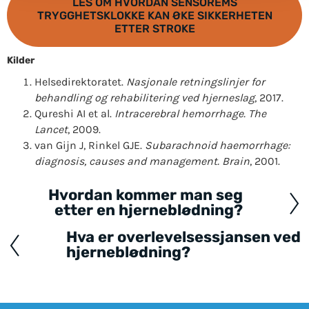
LES OM HVORDAN SENSOREMS
TRYGGHETSKLOKKE KAN ØKE SIKKERHETEN
ETTER STROKE
Kilder
Helsedirektoratet.
Nasjonale retningslinjer for
behandling og rehabilitering ved hjerneslag
, 2017.
Qureshi AI et al.
Intracerebral hemorrhage.
The
Lancet
, 2009.
van Gijn J, Rinkel GJE.
Subarachnoid haemorrhage:
diagnosis, causes and management.
Brain
, 2001.
Hvordan kommer man seg
Posts
etter en hjerneblødning?
navigation
Hva er overlevelsessjansen ved
hjerneblødning?