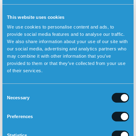
Andre risikofaktorer
This website uses cookies
Røyking
– svekker blodkarene og øker risikoen for
aneurismer.
We use cookies to personalise content and ads, to
provide social media features and to analyse our traffic.
Høyt alkoholforbruk
– øker blodtrykket og gjør
We also share information about your use of our site with
blodårene mer sårbare.
our social media, advertising and analytics partners who
Bruk av rusmidler
– spesielt kokain og amfetamin
may combine it with other information that you’ve
kan gi plutselige blodtrykksøkninger.
provided to them or that they’ve collected from your use
Alder
– eldre har mer skjøre blodkar.
of their services.
Arv
– genetiske faktorer kan gi økt risiko for både
karforandringer og blødningsforstyrrelser.
C
Trygghetsalarm for å kunne slå alarm når som
Necessary
o
helst
n
Sensorems
trygghetsalarm
kan
automatisk slå alarm ved
s
Preferences
fall
og deretter ringe pårørende ved hjelp av klokkens
e
innebygde høyttalertelefon med toveiskommunikasjon.
n
Brukeren kan også slå alarmen manuelt ved å trykke på
t
Statistics