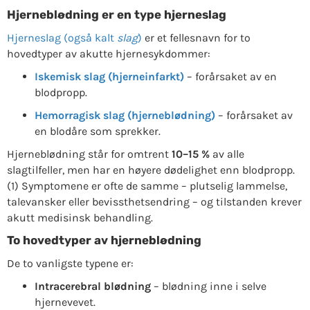
Hjerneblødning er en type hjerneslag
Hjerneslag (også kalt
slag
)
er et fellesnavn for to
hovedtyper av akutte hjernesykdommer:
Iskemisk slag (hjerneinfarkt)
– forårsaket av en
blodpropp.
Hemorragisk slag (hjerneblødning)
– forårsaket av
en blodåre som sprekker.
Hjerneblødning står for omtrent
10–15 %
av alle
slagtilfeller, men har en høyere dødelighet enn blodpropp.
(1) Symptomene er ofte de samme – plutselig lammelse,
talevansker eller bevissthetsendring – og tilstanden krever
akutt medisinsk behandling.
To hovedtyper av hjerneblødning
De to vanligste typene er:
Intracerebral blødning
– blødning inne i selve
hjernevevet.