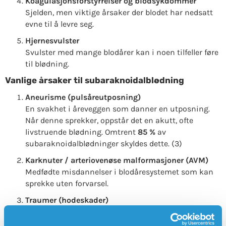
Koagulasjonsforstyrrelser og blodsykdommer
Sjelden, men viktige årsaker der blodet har nedsatt
evne til å levre seg.
Hjernesvulster
Svulster med mange blodårer kan i noen tilfeller føre
til blødning.
Vanlige årsaker til subaraknoidalblødning
Aneurisme (pulsåreutposning)
En svakhet i åreveggen som danner en utposning.
Når denne sprekker, oppstår det en akutt, ofte
livstruende blødning. Omtrent
85 %
av
subaraknoidalblødninger skyldes dette. (3)
Karknuter / arteriovenøse malformasjoner (AVM)
Medfødte misdannelser i blodåresystemet som kan
sprekke uten forvarsel.
Traumer (hodeskader)
Slag mot hodet kan gi blødning under
hjernehinnene eller inne i hjernen.