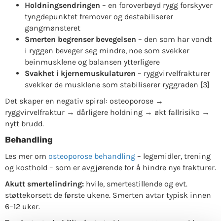
Holdningsendringen
– en foroverbøyd rygg forskyver
tyngdepunktet fremover og destabiliserer
gangmønsteret
Smerten begrenser bevegelsen
– den som har vondt
i ryggen beveger seg mindre, noe som svekker
beinmusklene og balansen ytterligere
Svakhet i kjernemuskulaturen
– ryggvirvelfrakturer
svekker de musklene som stabiliserer ryggraden [3]
Det skaper en negativ spiral: osteoporose →
ryggvirvelfraktur → dårligere holdning → økt fallrisiko →
nytt brudd.
Behandling
Les mer om
osteoporose behandling
– legemidler, trening
og kosthold – som er avgjørende for å hindre nye frakturer.
Akutt smertelindring:
hvile, smertestillende og evt.
støttekorsett de første ukene. Smerten avtar typisk innen
6–12 uker.