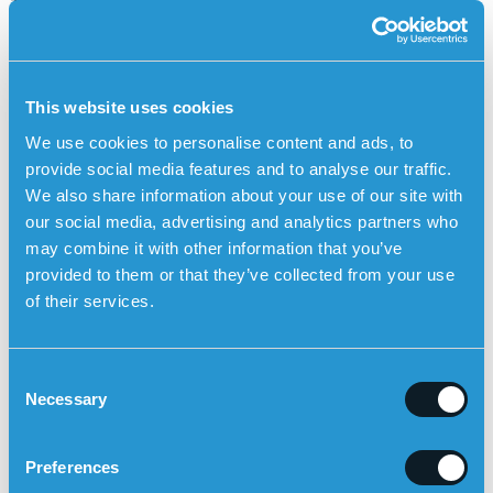
Trening og rehabilitering:
styrking av ryggens muskler og
forbedring av holdning er sentrale i langsiktig
rehabilitering.
Hva kan man gjøre hjemme?
This website uses cookies
Unngå tunge løft og fremoverbøyde bevegelser i
We use cookies to personalise content and ads, to
akutt fase
provide social media features and to analyse our traffic.
Sov på en fast madrass som gir ryggstøtte
We also share information about your use of our site with
Vær ekstra oppmerksom på glatte flater hjemme –
our social media, advertising and analytics partners who
ryggvirvelfrakturer forverrer balansen
may combine it with other information that you’ve
Installer håndtak i bad og dusj [2]
provided to them or that they’ve collected from your use
Trygghetsalarm med automatisk falldeteksjon for
of their services.
dem med osteoporose
Ved osteoporose er et fall aldri ufarlig. Sensorems
trygghetsalarm
registrerer fall automatisk og ringer opp
C
Necessary
pårørende via klokkens innebygde høyttaler – selv om
o
personen ikke klarer å trykke på knappen. Alarmen
n
fungerer utendørs og har innebygd GPS-posisjonering.
s
Preferences
e