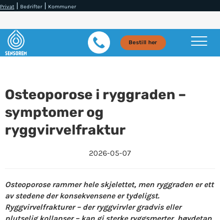
|
|
Privat
Bedrifter
Kommuner
Bestill her
Osteoporose i ryggraden –
symptomer og
ryggvirvelfraktur
2026-05-07
Osteoporose rammer hele skjelettet, men ryggraden er ett
av stedene der konsekvensene er tydeligst.
Ryggvirvelfrakturer – der ryggvirvler gradvis eller
plutselig kollapser – kan gi sterke ryggsmerter, høydetap