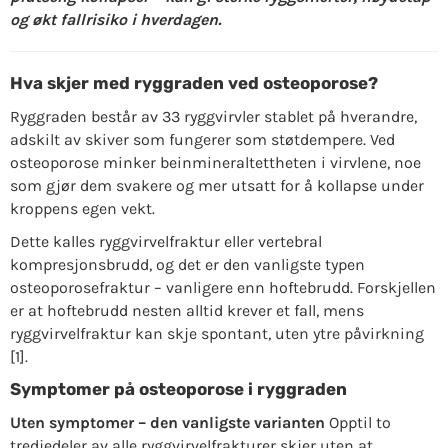
og økt fallrisiko i hverdagen.
Hva skjer med ryggraden ved osteoporose?
Ryggraden består av 33 ryggvirvler stablet på hverandre,
adskilt av skiver som fungerer som støtdempere. Ved
osteoporose minker beinmineraltettheten i virvlene, noe
som gjør dem svakere og mer utsatt for å kollapse under
kroppens egen vekt.
Dette kalles ryggvirvelfraktur eller vertebral
kompresjonsbrudd, og det er den vanligste typen
osteoporosefraktur – vanligere enn hoftebrudd. Forskjellen
er at hoftebrudd nesten alltid krever et fall, mens
ryggvirvelfraktur kan skje spontant, uten ytre påvirkning
[1].
Symptomer på osteoporose i ryggraden
Uten symptomer – den vanligste varianten
Opptil to
tredjedeler av alle ryggvirvelfrakturer skjer uten at