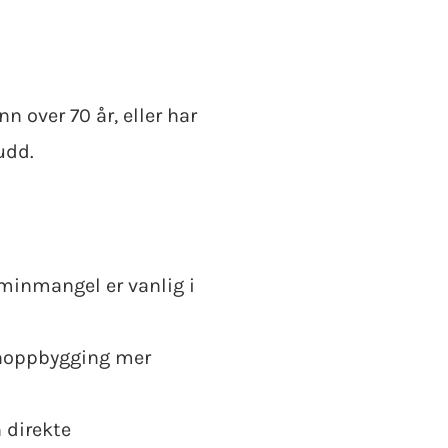
 over 70 år, eller har
udd.
aminmangel er vanlig i
inoppbygging mer
 direkte