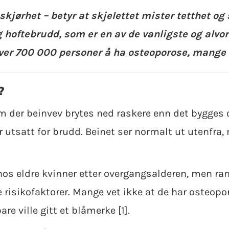
skjørhet – betyr at skjelettet mister tetthet og 
ig hoftebrudd, som er en av de vanligste og alv
 over 700 000 personer å ha osteoporose, mange
?
 der beinvev brytes ned raskere enn det bygges 
r utsatt for brudd. Beinet ser normalt ut utenfra,
os eldre kvinner etter overgangsalderen, men 
risikofaktorer. Mange vet ikke at de har osteopor
re ville gitt et blåmerke [1].