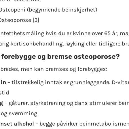
 Osteopeni (begynnende beinskjørhet)
 Osteoporose [3]
tetthetsmåling hvis du er kvinne over 65 år, mann
rig kortisonbehandling, røyking eller tidligere br
 å forebygge og bremse osteoporose?
lbredes, men kan bremses og forebygges:
in
– tilstrekkelig inntak er grunnleggende. D-vit
stid
ng
– gåturer, styrketrening og dans stimulerer be
ng og svømming
nset alkohol
– begge påvirker beinmetabolismen