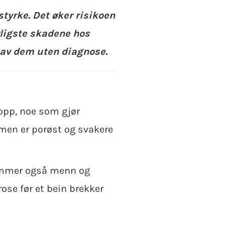
styrke. Det øker risikoen
orligste skadene hos
 av dem uten diagnose.
opp, noe som gjør
 men er porøst og svakere
rammer også menn og
ose før et bein brekker