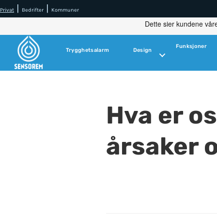
|
|
Privat
Bedrifter
Kommuner
Funksjoner
Trygghetsalarm
Design
Hva er o
årsaker o