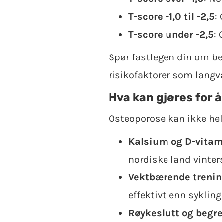
T-score -1,0 til -2,5
:
T-score under -2,5
:
Spør fastlegen din om ben
risikofaktorer som langva
Hva kan gjøres for
Osteoporose kan ikke he
Kalsium og D-vitam
nordiske land vinter
Vektbærende treni
effektivt enn sykli
Røykeslutt og begre