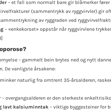
der
– et fall som normalt bare gir blåmerker fører
irvelfrakturer (sammentrykk av ryggvirvler) gir of
sammentrykning av ryggraden ved ryggvirvelfrakt
ng
– «enkekorset» oppstår når ryggvirvlene trykk
3]
eoporose?
 fornyelse – gammelt bein brytes ned og nytt dann
n. De vanligste årsakene:
inker naturlig fra omtrent 35-årsalderen, rasker
r
– overgangsalderen er den sterkeste enkeltrisik
 lavt kalsiuminntak
– viktige byggesteiner for 