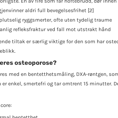
orligste. Én av fire som får hoftebrudd, dør innen 
envinner aldri full bevegelsesfrihet [2]
plutselig ryggsmerter, ofte uten tydelig traume
anlig refleksfraktur ved fall mot utstrakt hånd
ende tiltak er særlig viktige for den som har osteo
eblikk.
eres osteoporose?
res med en bentetthetsmåling, DXA-røntgen, som
 er enkel, smertefri og tar omtrent 15 minutter. D
core:
ormal bentetthet