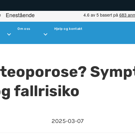
Om oss
Hjelp og kontakt
steoporose? Symp
g fallrisiko
2025-03-07