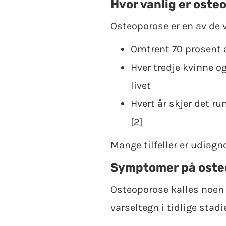
Hvor vanlig er oste
Osteoporose er en av de 
Omtrent 70 prosent 
Hver tredje kvinne og
livet
Hvert år skjer det r
[2]
Mange tilfeller er udiagn
Symptomer på oste
Osteoporose kalles noen 
varseltegn i tidlige stad