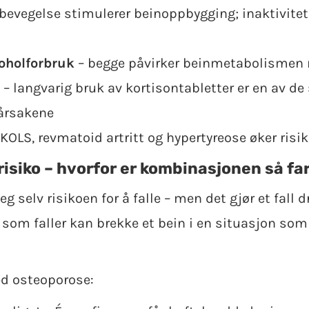
bevegelse stimulerer beinoppbygging; inaktivitet
oholforbruk
– begge påvirker beinmetabolismen 
– langvarig bruk av kortisontabletter er en av de
 årsakene
KOLS, revmatoid artritt og hypertyreose øker risiko
risiko – hvorfor er kombinasjonen så far
g selv risikoen for å falle – men det gjør et fall 
om faller kan brekke et bein i en situasjon som 
ed osteoporose: