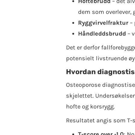
Hoftebrudd
– det alv
dem som overlever, gj
Ryggvirvelfraktur
– 
Håndleddsbrudd
– v
Det er derfor fallforebygg
potensielt livstruende øy
Hvordan diagnostis
Osteoporose diagnostise
skjelettet. Undersøkelsen
hofte og korsrygg.
Resultatet angis som T-s
T-score over -1,0
: N