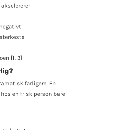
 akselererer
negativt
 sterkeste
en [1, 3]
lig?
dramatisk farligere. En
hos en frisk person bare