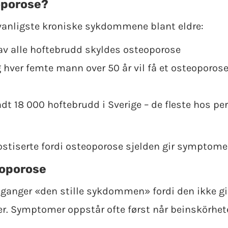
oporose?
vanligste kroniske sykdommene blant eldre:
av alle hoftebrudd skyldes osteoporose
 hver femte mann over 50 år vil få et osteoporose
undt 18 000 hoftebrudd i Sverige – de fleste hos 
ostiserte fordi osteoporose sjelden gir symptomer
oporose
ganger «den stille sykdommen» fordi den ikke gir
ier. Symptomer oppstår ofte først når beinskörhete