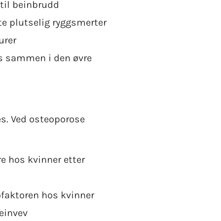
 til beinbrudd
te plutselig ryggsmerter
urer
es sammen i den øvre
es. Ved osteoporose
e hos kvinner etter
ofaktoren hos kvinner
beinvev