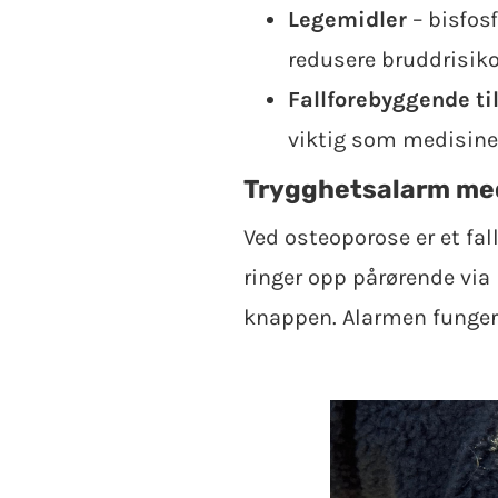
Legemidler
– bisfosf
redusere bruddrisiko
Fallforebyggende t
viktig som medisine
Trygghetsalarm med
Ved osteoporose er et fal
ringer opp pårørende via
knappen. Alarmen funger