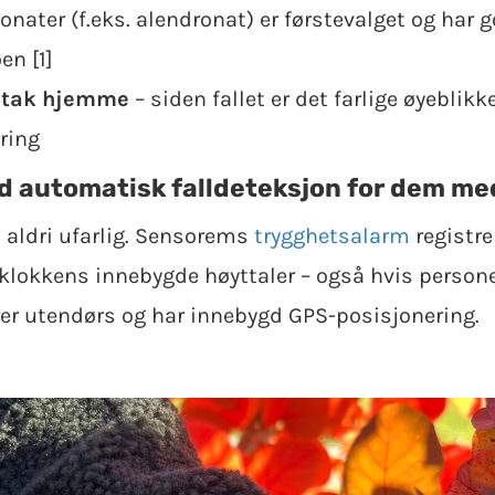
onater (f.eks. alendronat) er førstevalget og har
en [1]
iltak hjemme
– siden fallet er det farlige øyeblik
ring
 automatisk falldeteksjon for dem me
l aldri ufarlig. Sensorems
trygghetsalarm
registre
 klokkens innebygde høyttaler – også hvis persone
er utendørs og har innebygd GPS-posisjonering.