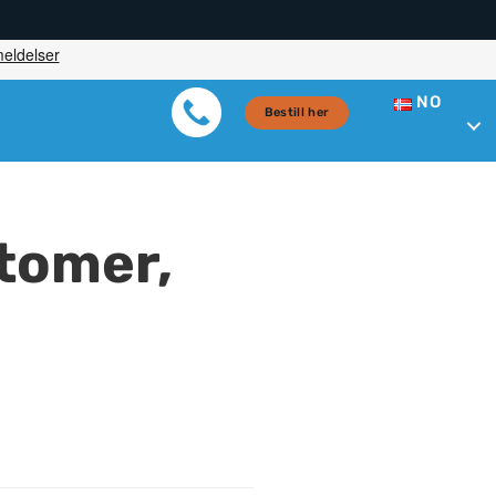
NO
Bestill her
tomer,