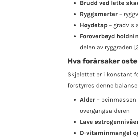
Brudd ved lette ska
Ryggsmerter
– ryggv
Høydetap
– gradvis 
Foroverbøyd holdni
delen av ryggraden [
Hva forårsaker ost
Skjelettet er i konstant
forstyrres denne balanse
Alder
– beinmassen m
overgangsalderen
Lave østrogennivåe
D-vitaminmangel og