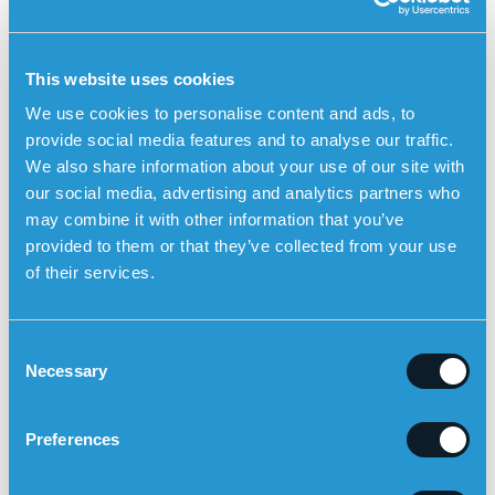
stärker balansen och minskar risken för fall. Det kan
också vara bra att delta i organiserade aktiviteter
som yoga eller tai chi, som är utmärkta för både
This website uses cookies
balans och smidighet.
We use cookies to personalise content and ads, to
Styrketräning
Starka muskler i benen och bålen hjälper till att
provide social media features and to analyse our traffic.
stabilisera kroppen och motverka fall. Regelbunden
We also share information about your use of our site with
styrketräning, anpassad efter den äldres förmåga,
our social media, advertising and analytics partners who
kan göra stor skillnad för balansen och den
may combine it with other information that you’ve
allmänna fysiska hälsan.
provided to them or that they’ve collected from your use
of their services.
Kontrollera medicinering
Vissa läkemedel kan orsaka biverkningar som yrsel eller
svaghet, vilket ökar risken för fall. Det är därför viktigt att
C
regelbundet gå igenom den äldre personens medicinering
Necessary
o
tillsammans med en läkare för att säkerställa att inga
n
läkemedel bidrar till fallrisk.
s
Preferences
Trygghetslarm med automatiskt fall-larm kan öka
e
tryggheten för personer med förhöjd risk för att
n