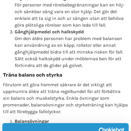
För personer med rörelsebegränsningar kan en höj-
och sänkbar säng vara en stor hjälp. Det gör det
enklare att ta sig in och ur sängen utan att behöva
göra plötsliga rörelser som kan leda till fall.
Gånghjälpmedel och halkskydd
Om den äldre personen har problem med balansen
kan användning av en käpp, rollator eller annat
gånghjälpmedel bidra till att minska risken för fall.
Sätt också halkskydd under möblernas ben för att
förhindra att de glider på golvet.
Träna balans och styrka
Förutom att göra hemmet säkrare är det viktigt att
uppmuntra äldre att träna regelbundet för att förbättra
sin balans och muskelstyrka. Enkla övningar som
promenader, balansövningar och styrketräning kan hjälpa
till att förebygga fallolyckor.
Balansövningar
Enkla övningar som att stå på ett ben eller gå på tå