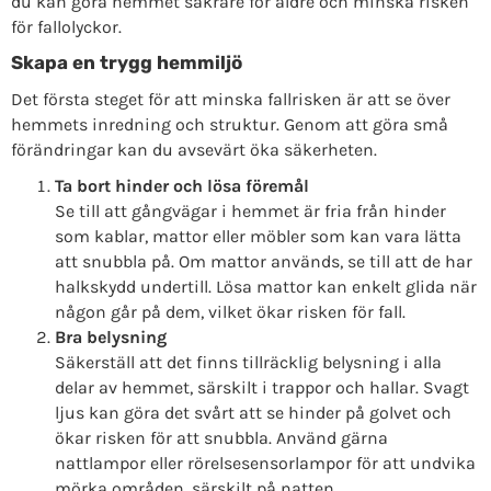
du kan göra hemmet säkrare för äldre och minska risken
för fallolyckor.
Skapa en trygg hemmiljö
Det första steget för att minska fallrisken är att se över
hemmets inredning och struktur. Genom att göra små
förändringar kan du avsevärt öka säkerheten.
Ta bort hinder och lösa föremål
Se till att gångvägar i hemmet är fria från hinder
som kablar, mattor eller möbler som kan vara lätta
att snubbla på. Om mattor används, se till att de har
halkskydd undertill. Lösa mattor kan enkelt glida när
någon går på dem, vilket ökar risken för fall.
Bra belysning
Säkerställ att det finns tillräcklig belysning i alla
delar av hemmet, särskilt i trappor och hallar. Svagt
ljus kan göra det svårt att se hinder på golvet och
ökar risken för att snubbla. Använd gärna
nattlampor eller rörelsesensorlampor för att undvika
mörka områden, särskilt på natten.