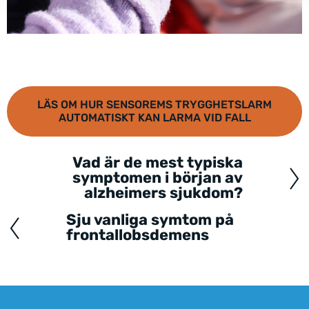
LÄS OM HUR SENSOREMS TRYGGHETSLARM
AUTOMATISKT KAN LARMA VID FALL
Vad är de mest typiska
Posts
symptomen i början av
navigation
alzheimers sjukdom?
Sju vanliga symtom på
frontallobsdemens