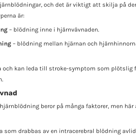
hjärnblödningar, och det är viktigt att skilja på 
perna är:
ing
– blödning inne i hjärnvävnaden.
ning
– blödning mellan hjärnan och hjärnhinnorna
a och kan leda till stroke-symptom som plötslig f
n.
evnad
hjärnblödning beror på många faktorer, men här 
la som drabbas av en intracerebral blödning avli