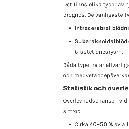
Det finns olika typer av 
prognos. De vanligaste ty
Intracerebral blödn
Subaraknoidalblöd
brustet aneurysm.
Båda typerna är allvarlig
och medvetandepåverka
Statistik och överl
Överlevnadschansen vid 
siffror:
Cirka
40–50 %
av al