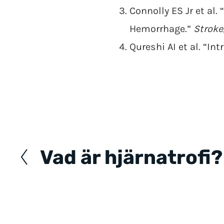
Connolly ES Jr et a
Hemorrhage.”
Stroke
Qureshi AI et al. “In
Posts
navigation
Vad är hjärnatrofi?