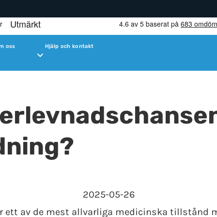
m oss
Hjälp och kontakt
verlevnadschansen
dning?
2025-05-26
är ett av de mest allvarliga medicinska tillstånd