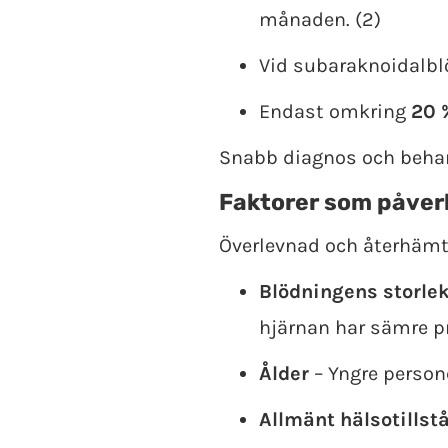
månaden. (2)
Vid subaraknoidalbl
Endast omkring
20 
Snabb diagnos och behan
Faktorer som påver
Överlevnad och återhämtn
Blödningens storlek
hjärnan har sämre p
Ålder
– Yngre persone
Allmänt hälsotillst