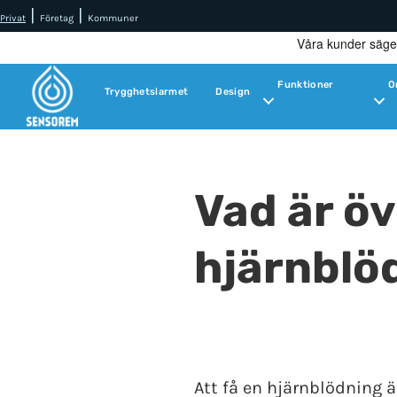
|
|
Privat
Företag
Kommuner
Funktioner
O
Trygghetslarmet
Design
Vad är ö
hjärnblö
Att få en hjärnblödning 