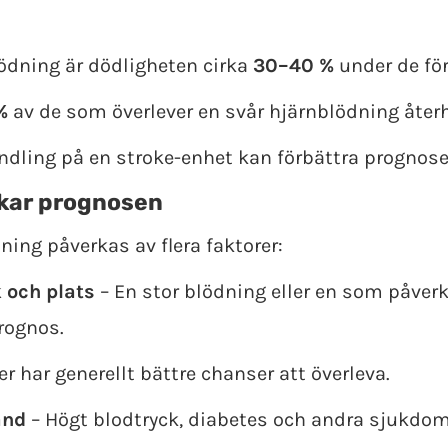
ödning är dödligheten cirka
30–40 %
under de för
%
av de som överlever en svår hjärnblödning återh
dling på en stroke-enhet kan förbättra prognose
kar prognosen
ing påverkas av flera faktorer:
 och plats
– En stor blödning eller en som påverka
rognos.
r har generellt bättre chanser att överleva.
ånd
– Högt blodtryck, diabetes och andra sjukdom