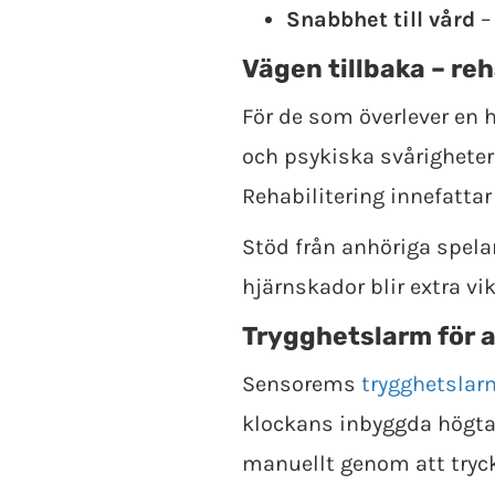
Snabbhet till vård
–
Vägen tillbaka – reh
För de som överlever en h
och psykiska svårigheter 
Rehabilitering innefattar
Stöd från anhöriga spelar
hjärnskador blir extra vi
Trygghetslarm för 
Sensorems
trygghetslar
klockans inbyggda högt
manuellt genom att tryc