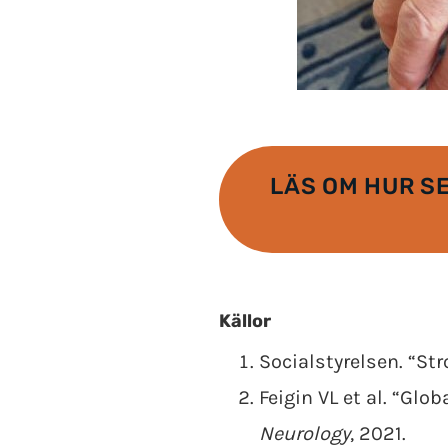
LÄS OM HUR S
Källor
Socialstyrelsen. “Stro
Feigin VL et al. “Glo
Neurology
, 2021.