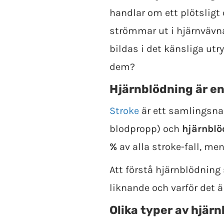
handlar om ett plötsligt 
strömmar ut i hjärnvävn
bildas i det känsliga ut
dem?
Hjärnblödning är en
Stroke
är ett samlingsna
blodpropp) och
hjärnblö
%
av alla stroke-fall, men
Att förstå hjärnblödning 
liknande och varför det är
Olika typer av hjär