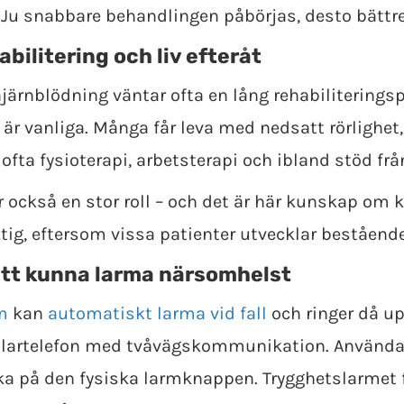
 Ju snabbare behandlingen påbörjas, desto bättr
abilitering och liv efteråt
järnblödning väntar ofta en lång rehabiliteringsp
är vanliga. Många får leva med nedsatt rörlighet,
 ofta fysioterapi, arbetsterapi och ibland stöd fr
 också en stor roll – och det är här kunskap om k
ktig, eftersom vissa patienter utvecklar bestående
att kunna larma närsomhelst
m
kan
automatiskt larma vid fall
och ringer då u
alartelefon med tvåvägskommunikation. Använda
ka på den fysiska larmknappen. Trygghetslarmet