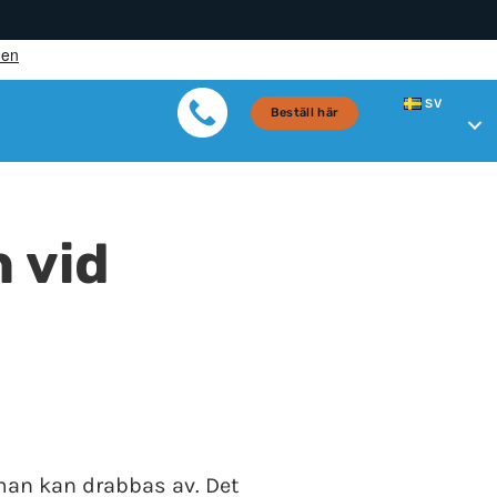
SV
Beställ här
 vid
 man kan drabbas av. Det