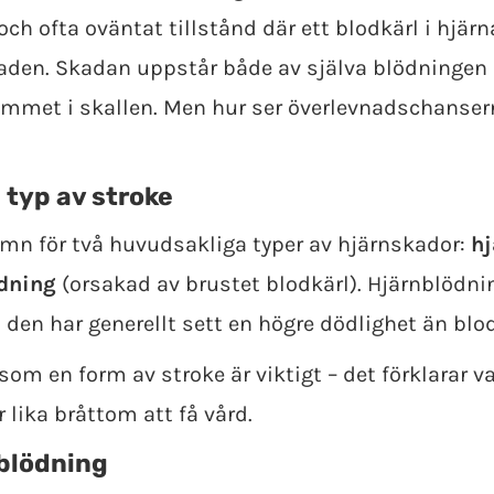
och ofta oväntat tillstånd där ett blodkärl i hjärn
aden. Skadan uppstår både av själva blödningen 
rymmet i skallen. Men hur ser överlevnadschanser
 typ av stroke
mn för två huvudsakliga typer av hjärnskador:
hj
dning
(orsakad av brustet blodkärl). Hjärnblödni
 den har generellt sett en högre dödlighet än blod
som en form av stroke är viktigt – det förklarar 
 lika bråttom att få vård.
nblödning