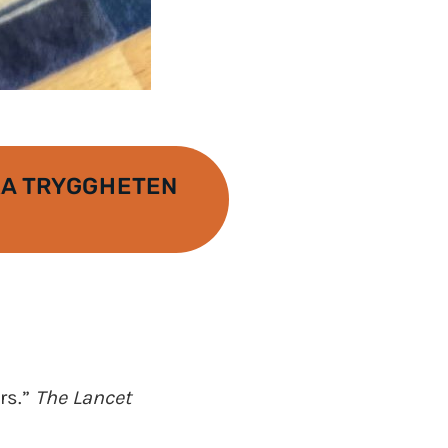
KA TRYGGHETEN
ors.”
The Lancet