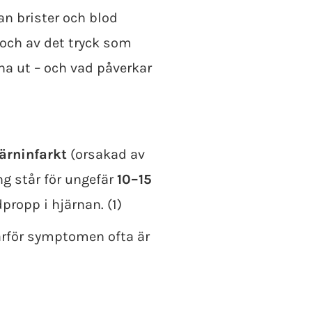
an brister och blod
och av det tryck som
na ut – och vad påverkar
ärninfarkt
(orsakad av
ng står för ungefär
10–15
propp i hjärnan. (1)
varför symptomen ofta är