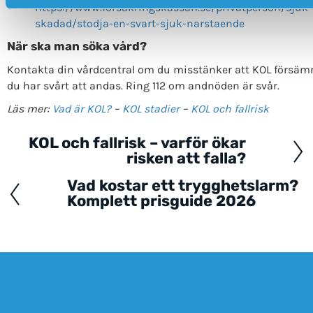
https://www.forsakringskassan.se/privatperson/sjuk-e
skadad/stodja-en-svart-sjuk-narstaende
När ska man söka vård?
Kontakta din vårdcentral om du misstänker att KOL försämr
du har svårt att andas. Ring 112 om andnöden är svår.
Läs mer:
Vad är KOL?
–
KOL stadier
–
KOL och fallrisk
KOL och fallrisk – varför ökar
Posts
risken att falla?
navigation
Vad kostar ett trygghetslarm?
Komplett prisguide 2026