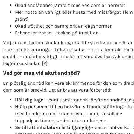
Ökad andfåddhet jämfört med vad som är normalt
Mer hosta än vanligt, eller hosta med missfärgat slem (
grönt)
Ökad trötthet och sämre ork än dagsnormen
Feber eller frossa – tecken på infektion
Varje exacerbation skadar lungorna lite ytterligare och ökar 
framtida försämringar. Tidiga insatser – att ta kontakt med
snabbt – är därför viktigt, inte för att vara överbeskyddande 
begränsa skadan [2].
Vad gör man vid akut andnöd?
En plötslig andnöd kan vara skrämmande för den som drabb
dem som är bredvid. Det är bra att vara förberedd:
Håll dig lugn
– panik smittar och förvärrar andnöden y
Hjälp personen till en bekväm sittande ställning
– fr
med händerna mot knän eller ett bord, så kallade
trippodpositionen, underlättar andningen
Se till att inhalatorn är tillgänglig
– den snabbverkan