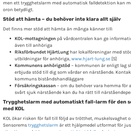
men ett trygghetslarm med automatisk falldetektion kan 
oron betydligt.
Stöd att hämta – du behöver inte klara allt själv
Det finns mer stöd att hämta än många känner till:
KOL-mottagningen
på vårdcentralen kan ge informati
även till anhöriga
Riksförbundet HjärtLung
har lokalföreningar med stö
utbildningar för anhöriga,
www.hjart-lung.se
[5]
Kommunens anhörigstöd
– kommunen är enligt lag sk
erbjuda stöd till dig som vårdar en närstående. Kontak
kommuns biståndshandläggare
Försäkringskassan
– om du behöver vara hemma för a
svårt sjuk närstående kan du ha rätt till närståendepe
Trygghetslarm med automatiskt fall-larm för den s
med KOL
KOL ökar risken för fall till följd av trötthet, muskelsvaghet o
Sensorems
trygghetslarm
är ett hjälpmedel utformat för ju