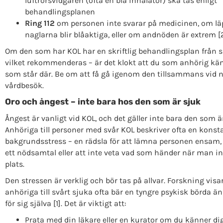
luftrörsvidgaren (ofta en blå inhalator) ska tas enligt
behandlingsplanen
Ring 112
om personen inte svarar på medicinen, om läp
naglarna blir blåaktiga, eller om andnöden är extrem [2
Om den som har KOL har en skriftlig behandlingsplan från s
vilket rekommenderas – är det klokt att du som anhörig känn
som står där. Be om att få gå igenom den tillsammans vid 
vårdbesök.
Oro och ångest – inte bara hos den som är sjuk
Ångest är vanligt vid KOL, och det gäller inte bara den som ä
Anhöriga till personer med svår KOL beskriver ofta en konst
bakgrundsstress – en rädsla för att lämna personen ensam,
ett nödsamtal eller att inte veta vad som händer när man in
plats.
Den stressen är verklig och bör tas på allvar. Forskning visar
anhöriga till svårt sjuka ofta bär en tyngre psykisk börda ä
för sig själva [1]. Det är viktigt att:
Prata med din läkare eller en kurator om du känner d