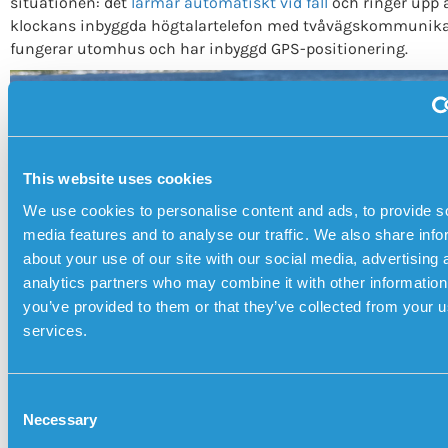
situationen: det
larmar automatiskt vid fall
och ringer upp 
klockans inbyggda högtalartelefon med tvåvägskommunika
fungerar utomhus och har inbyggd GPS-positionering.
This website uses cookies
We use cookies to personalise content and ads, to provide s
media features and to analyse our traffic. We also share info
about your use of our site with our social media, advertising 
analytics partners who may combine it with other information
you’ve provided to them or that they’ve collected from your us
services.
C
Necessary
o
LÄS OM HUR SENSOREMS TRYGGHETSLARM AUTOM
n