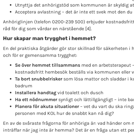
Utnyttja det anhörigstöd som kommunen är skyldig at
Acceptera avlastning – det är inte ett svek mot den du
Anhöriglinjen (telefon 0200-239 500) erbjuder kostnadsfrit
råd för dig som vårdar en närstående [4].
Hur skapar man trygghet i hemmet?
En del praktiska åtgärder gör stor skillnad för säkerheten 
och för er gemensamma trygghet:
Se över hemmet tillsammans
med en arbetsterapeut –
kostnadsfritt hembesök beställs via kommunen eller 
Ta bort snubbelrisker
som lösa mattor och sladdar i k
badrum
Installera handtag
vid toalett och dusch
Ha ett nödnummer
synligt och lättillgängligt – inte ba
Planera för akuta situationer
– vet du vart du ska ring
personen med KOL hur de snabbt kan nå dig?
En av de svåraste frågorna för anhöriga är: vad händer om 
inträffar när jag inte är hemma? Det är en fråga utan ett per