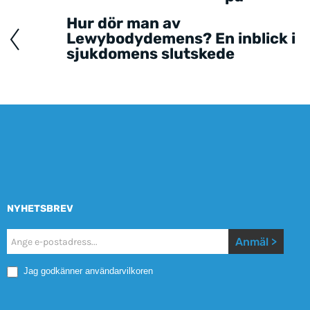
Hur dör man av
Lewybodydemens? En inblick i
sjukdomens slutskede
NYHETSBREV
Nyhetsbrev
Anmäl >
Mobile
Jag godkänner användarvilkoren