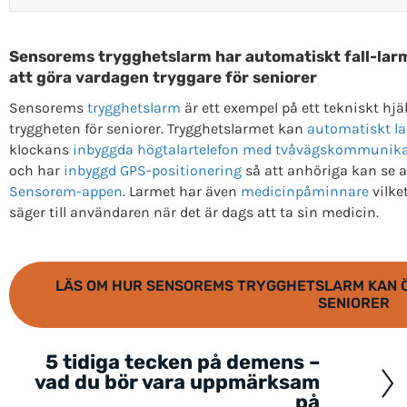
Sensorems trygghetslarm har automatiskt fall-lar
att göra vardagen tryggare för seniorer
Sensorems
trygghetslarm
är ett exempel på ett tekniskt hjä
tryggheten för seniorer. Trygghetslarmet kan
automatiskt la
klockans
inbyggda högtalartelefon med tvåvägskommunik
och har
inbyggd GPS-positionering
så att anhöriga kan se a
Sensorem-appen
. Larmet har även
medicinpåminnare
vilke
säger till användaren när det är dags att ta sin medicin.
LÄS OM HUR SENSOREMS TRYGGHETSLARM KAN Ö
SENIORER
5 tidiga tecken på demens –
Posts
vad du bör vara uppmärksam
navigation
på