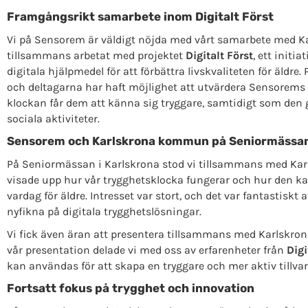
Framgångsrikt samarbete inom Digitalt Först
Vi på Sensorem är väldigt nöjda med vårt samarbete med Ka
tillsammans arbetat med projektet
Digitalt Först
, ett initi
digitala hjälpmedel för att förbättra livskvaliteten för äldre
och deltagarna har haft möjlighet att utvärdera Sensorems 
klockan får dem att känna sig tryggare, samtidigt som den 
sociala aktiviteter.
Sensorem och Karlskrona kommun på Seniormässa
På Seniormässan i Karlskrona stod vi tillsammans med Kar
visade upp hur vår trygghetsklocka fungerar och hur den kan
vardag för äldre. Intresset var stort, och det var fantastiskt
nyfikna på digitala trygghetslösningar.
Vi fick även äran att presentera tillsammans med Karlsk
vår presentation delade vi med oss av erfarenheter från
Digi
kan användas för att skapa en tryggare och mer aktiv tillvaro
Fortsatt fokus på trygghet och innovation