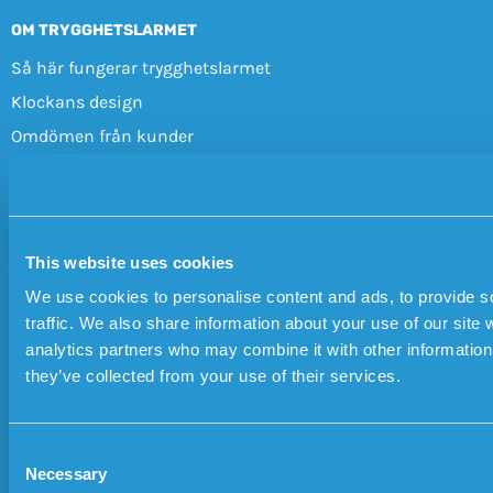
OM TRYGGHETSLARMET
Så här fungerar trygghetslarmet
Klockans design
Omdömen från kunder
Vanliga frågor
Ytterligare produktinformation
Tipsa en vän
This website uses cookies
ANVÄNDNINGSOMRÅDEN
We use cookies to personalise content and ads, to provide s
GPS-klocka vid demens
traffic. We also share information about your use of our site 
Larm vid epilepsi
analytics partners who may combine it with other information 
Hjälpmedel vid stroke
they’ve collected from your use of their services.
GPS-tracker för barn
Personlarm för företag
C
GPS-larm för kommuner
Necessary
o