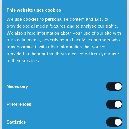
demenssjukdom. Trygghetslarmet fungerar utomhus och
This website uses cookies
har inbyggd GPS-positionering så att anhöriga kan se
We use cookies to personalise content and ads, to
användarens position på en karta i Sensorem-appen.
Anhöriga blir automatiskt uppringda av trygghetslarmet
provide social media features and to analyse our traffic.
(tvåvägskommunikation) om användaren lämnar ett
We also share information about your use of our site with
förbestämt geografiskt område. Trygghetslarmet har
our social media, advertising and analytics partners who
även
medicinpåminnare
vilket innebär att klockan ger
may combine it with other information that you’ve
ifrån sig ljud och säger till användaren att det är dags att
provided to them or that they’ve collected from your use
ta sin medicin. Trygghetslarmet kan också
larma
of their services.
automatiskt vid fall
med den inbyggda fallsensorn.
C
Necessary
o
n
s
Preferences
e
n
t
Statistics
S