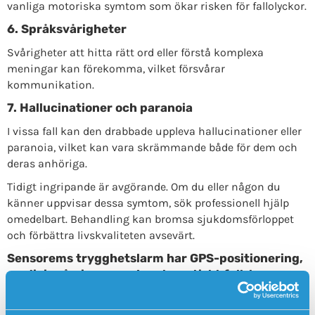
vanliga motoriska symtom som ökar risken för fallolyckor.
6. Språksvårigheter
Svårigheter att hitta rätt ord eller förstå komplexa
meningar kan förekomma, vilket försvårar
kommunikation.
7. Hallucinationer och paranoia
I vissa fall kan den drabbade uppleva hallucinationer eller
paranoia, vilket kan vara skrämmande både för dem och
deras anhöriga.
Tidigt ingripande är avgörande. Om du eller någon du
känner uppvisar dessa symtom, sök professionell hjälp
omedelbart. Behandling kan bromsa sjukdomsförloppet
och förbättra livskvaliteten avsevärt.
Sensorems trygghetslarm har GPS-positionering,
medicinpåminnare och automatiskt fall-larm
Sensorems
trygghetslarm
är ett exempel på ett tekniskt
hjälpmedel särskilt framtaget för personer med