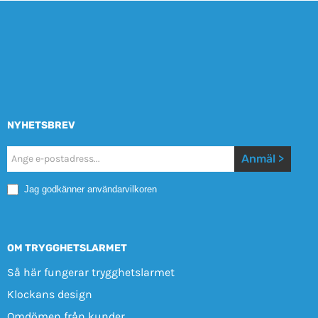
NYHETSBREV
Nyhetsbrev
Anmäl >
Mobile
Jag godkänner användarvilkoren
OM TRYGGHETSLARMET
Så här fungerar trygghetslarmet
Klockans design
Omdömen från kunder