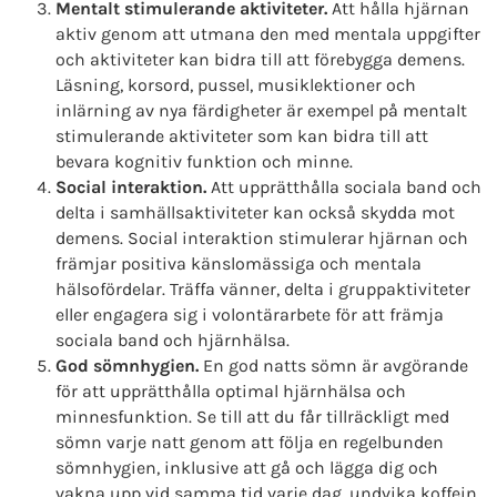
Mentalt stimulerande aktiviteter.
Att hålla hjärnan
aktiv genom att utmana den med mentala uppgifter
och aktiviteter kan bidra till att förebygga demens.
Läsning, korsord, pussel, musiklektioner och
inlärning av nya färdigheter är exempel på mentalt
stimulerande aktiviteter som kan bidra till att
bevara kognitiv funktion och minne.
Social interaktion.
Att upprätthålla sociala band och
delta i samhällsaktiviteter kan också skydda mot
demens. Social interaktion stimulerar hjärnan och
främjar positiva känslomässiga och mentala
hälsofördelar. Träffa vänner, delta i gruppaktiviteter
eller engagera sig i volontärarbete för att främja
sociala band och hjärnhälsa.
God sömnhygien.
En god natts sömn är avgörande
för att upprätthålla optimal hjärnhälsa och
minnesfunktion. Se till att du får tillräckligt med
sömn varje natt genom att följa en regelbunden
sömnhygien, inklusive att gå och lägga dig och
vakna upp vid samma tid varje dag, undvika koffein