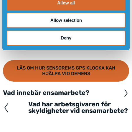
Allow all
n
Allow selection
Deny
LÄS OM HUR SENSOREMS GPS KLOCKA KAN
HJÄLPA VID DEMENS
Vad innebär ensamarbete?
Posts
navigation
Vad har arbetsgivaren för
skyldigheter vid ensamarbete?