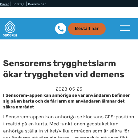
|
|
Privat
Företag
Kommuner
Beställ här
Sensorems trygghetslarm
ökar tryggheten vid demens
2023-05-25
I Sensorem-appen kan anhöriga se var användaren befinner
sig på en karta och de får larm om användaren lämnar det
säkra området
I Sensorem-appen kan anhöriga se klockans GPS-position
i realtid på en karta. Med funktionen geostaket kan
anhöriga ställa in vilket/vilka områden som är säkra för
användaren att röra sig inom – exempelvis ett specifikt