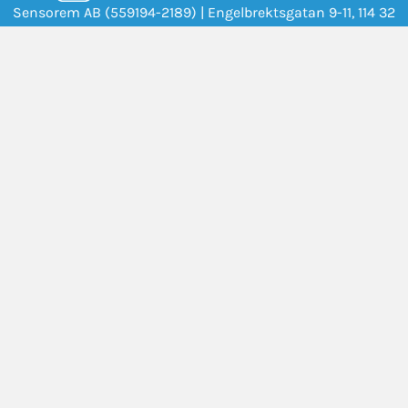
Sensorem AB (559194-2189) | Engelbrektsgatan 9-11, 114 32
Stockholm |
+47 21 41 54 70
|
info@sensorem.com