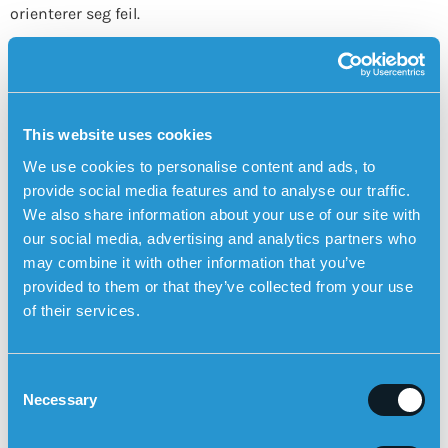
orienterer seg feil.
Les mer om
fasene i Lewy body-demens
og hva du kan
forvente i de ulike stadiene.
Sensorems trygghetsalarm har GPS-
posisjonering, medisinpåminnelse og automatisk
This website uses cookies
falldetektion og kan være til stor hjelp ved
We use cookies to personalise content and ads, to
demens
provide social media features and to analyse our traffic.
Sensorems
trygghetsalarm
er et eksempel på et teknisk
We also share information about your use of our site with
hjelpemiddel særskilt utviklet for personer med
our social media, advertising and analytics partners who
demenssjukdom. Trygghetsalarmen fungerer utendørs og
may combine it with other information that you’ve
har innebygd GPS-posisjonering slik at pårørende kan se
provided to them or that they’ve collected from your use
brukerens posisjon på et kart i Sensorem-appen.
of their services.
Pårørende blir automatisk oppringt av trygghetsalarmen
(toveis kommunikasjon) dersom brukeren forlater et
forhåndsbestemt geografisk område. Trygghetsalarmen
C
har også
medisinpåminnelse
som innebærer at klokken
Necessary
o
gir fra seg lyd og sier til brukeren at det er tid for å ta
n
medisinen. Trygghetsalarmen kan også
varsle automatisk