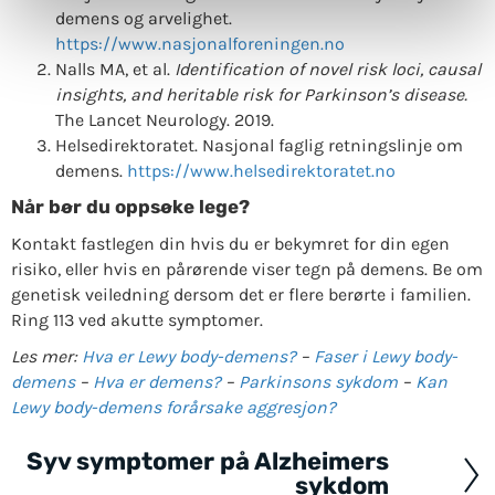
demens og arvelighet.
https://www.nasjonalforeningen.no
Nalls MA, et al.
Identification of novel risk loci, causal
insights, and heritable risk for Parkinson’s disease.
The Lancet Neurology. 2019.
Helsedirektoratet. Nasjonal faglig retningslinje om
demens.
https://www.helsedirektoratet.no
Når bør du oppsøke lege?
Kontakt fastlegen din hvis du er bekymret for din egen
risiko, eller hvis en pårørende viser tegn på demens. Be om
genetisk veiledning dersom det er flere berørte i familien.
Ring 113 ved akutte symptomer.
Les mer:
Hva er Lewy body-demens?
–
Faser i Lewy body-
demens
–
Hva er demens?
–
Parkinsons sykdom
–
Kan
Lewy body-demens forårsake aggresjon?
Syv symptomer på Alzheimers
Posts
sykdom