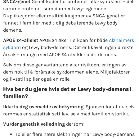
SNCA-genet
Genet koder for proteinet alfa-synuklein – det
samme proteinet som danner Lewy-legemene.
Duplikasjoner eller multiplikasjoner av SNCA-genet er
funnet i familier med tidlig debuterende Lewy body-
demens.
APOE ε4-allelet
APOE ε4 øker risikoen for både
Alzheimers
sykdom
og Lewy body-demens. Det er likevel ingen direkte
årsak – mange med APOE ε4 utvikler aldri demens.
Selv om disse genvariantene øker risikoen, er ingen av
dem nok til å forårsake sykdommen alene. Miljøfaktorer
og livsstil spiller også en rolle.
Hva bør du gjøre hvis det er Lewy body-demens i
familien?
Ikke la deg overvelde av bekymring.
Sjansen for at du selv
rammes er statistisk sett lav, selv med familiehistorikk.
Vurder genetisk veiledning
dersom:
To eller flere nære slektninger har Lewy body-demens