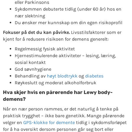
eller Parkinsons
Sykdommen debuterte tidlig (under 60 år) hos en
nær slektning
Du ønsker mer kunnskap om din egen risikoprofil
Fokuser på det du kan påvirke.
Livsstilsfaktorer som er
kjent for å redusere risikoen for demens generelt:
Regelmessig fysisk aktivitet
Hjernestimulerende aktiviteter – lesing, læring,
sosial kontakt
God søvnhygiene
Behandling av
høyt blodtrykk
og
diabetes
Røykeslutt og moderat alkoholforbruk
Hva skjer hvis en pårørende har Lewy body-
demens?
Når en nær person rammes, er det naturlig å tenke på
praktisk trygghet – ikke bare genetikk. Mange pårørende
velger en
GPS-klokke for demente
tidlig i sykdomsforløpet
for å ha oversikt dersom personen går seg bort eller